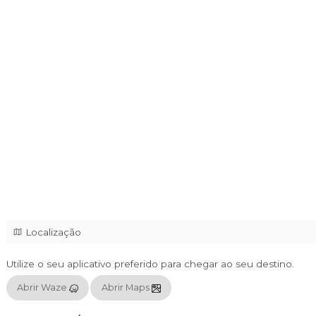
Open Bar:
Gin Beffeater, Vodka Absolut & Sm
Tônica, Água de Coco e Água.