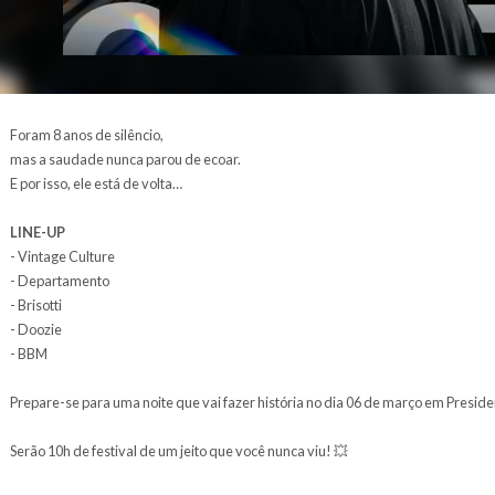
Foram 8 anos de silêncio,
mas a saudade nunca parou de ecoar.
E por isso, ele está de volta…
LINE-UP
- Vintage Culture
- Departamento
- Brisotti
- Doozie