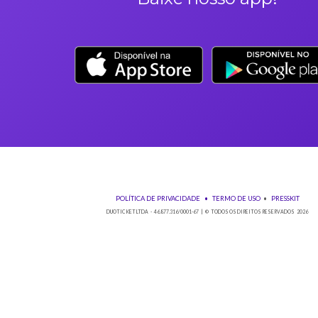
Orientações gerais
É obrigatória a apresentação do ingresso em forma digital
Os Ingressos desta oferta são referentes à Vintage Culture - 
A Duoticket não faz parte da organização do evento, possível
Neste evento não haverá reembolso dos saldos depositados no 
Não comparecer no evento invalida seu ingresso e não permi
Solicitações de reembolso devem obrigatoriamente ser envia
antes do evento;
Em casos de reembolso por arrependimento, a taxa de admini
Qualquer dúvida sobre seu ingresso entre em contato pelo em
Se o ingresso que você está comprando não é para você, faça 
Os ingressos adquiridos podem ter seu utilizador alterado até 