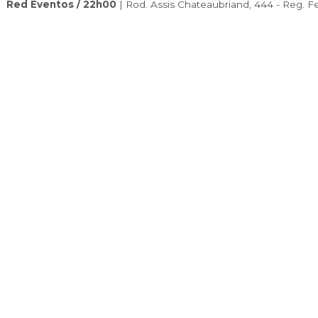
Localização
Utilize o seu aplicativo preferido para chegar
Abrir Waze
Abrir Maps
Red Eventos / 22h00
|
Rod. Assis Chateaub