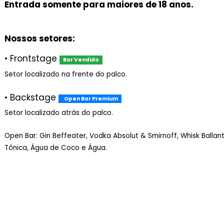
- BBM
Prepare-se para uma noite que vai fazer história no d
Serão 10h de festival de um jeito que você nunca viu! 
Entrada somente para maiores de 
Nossos setores:
• Frontstage
Bar Vendido
Setor localizado na frente do palco.
• Backstage
Open Bar Premium
Setor localizado atrás do palco.