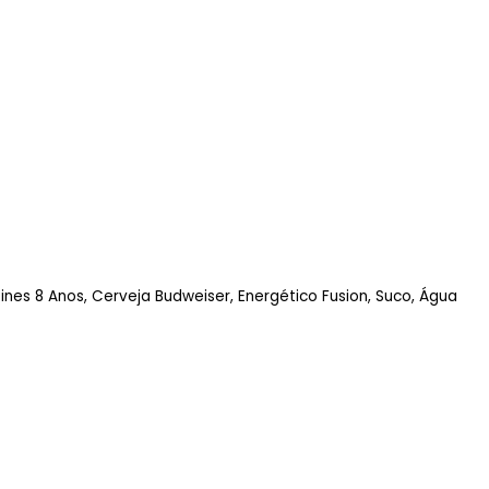
ia 06 de março em Presidente Prudente!

18 anos.