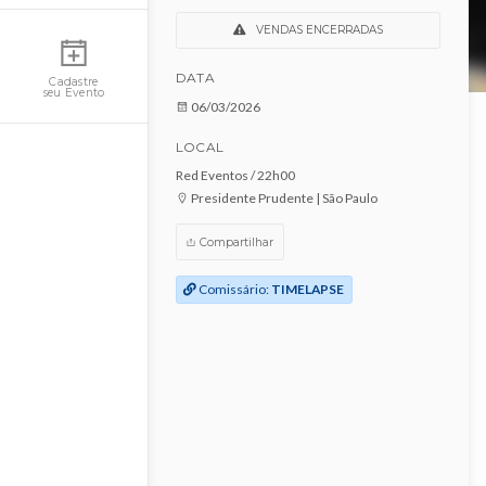
Vintage Culture - P.
Prudente
Minha Conta
VENDAS ENCERRADAS
DATA
Cadastre
seu Evento
06/03/2026
LOCAL
Red Eventos / 22h00
Presidente Prudente | São Paulo
Compartilhar
Comissário:
TIMELAPSE