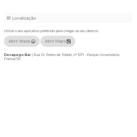
🌴 o VERÃO chegou, o CARNAVAL tá batendo na porta e todo mun
um OPEN BAR com cervejinha gelada, boas companhias e o som 
você acabou de achar tudo isso :)
🔈 O QUE TOCA? RAP, REGGAE, MPB e lógico que vai ter o FUNK de
tudo do melhor que a indústria musical brasileira já produziu
quer mais informações? @sarrabaile no INSTAGRAM!
Localização
Utilize o seu aplicativo preferido para chegar ao seu destino.
Abrir Waze
Abrir Maps
Desapego Bar
|
Rua Dr. Pedro de Tolêdo, n° 1071 - Parque Universitár