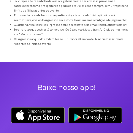
Orientações gerais
É obrigatória a apresentação do ingresso em forma digital, juntamente com o
DOCUMENTO OFICIAL COM FOTO para a entrada no evento;
Os Ingressos desta oferta são referentes à Sarra Brasil
A Duoticket não faz parte da organização do evento, possível mudança de horár
são de responsabilidade do ORGANIZADOR;
Neste evento não haverá reembolso dos saldos depositados no sistema cashl
saldo deverá ser utilizado e resgatado durante o evento;
Não comparecer no evento invalida seu ingresso e não permite reembolso;
Solicitações de reembolso devem obrigatoriamente ser enviadas para o ema
sac@duoticket.com.br
, respeitando o prazo de até 7 dias após a compra, sem u
limite de 48 horas antes do evento;