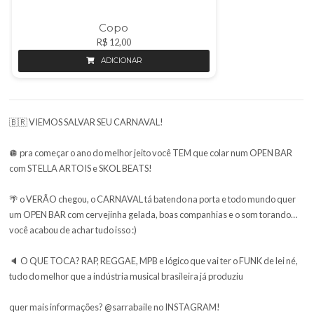
Copo
R$ 12,00
ADICIONAR
🇧🇷 VIEMOS SALVAR SEU CARNAVAL!
🪩 pra começar o ano do melhor jeito você TEM que colar num O
com STELLA ARTOIS e SKOL BEATS!