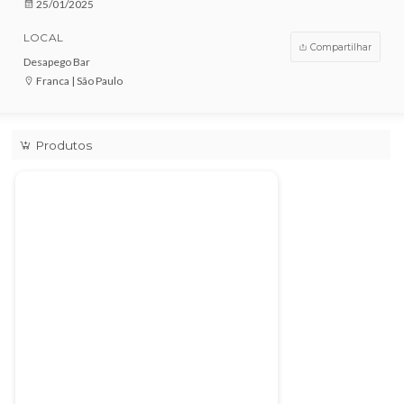
VENDAS ENCERRADAS
DATA
25/01/2025
LOCAL
Compar
Desapego Bar
Franca | São Paulo
Produtos