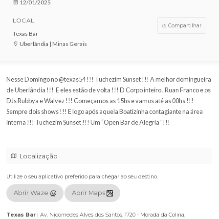
VENDAS ENCERRADAS
DATA
12/01/2025
LOCAL
Compar
Texas Bar
Uberlândia | Minas Gerais
Nesse Domingo no @texas54 !!! Tuchezim Sunset !!! A melhor do
de Uberlândia !!! E eles estão de volta !!! D Corpo inteiro , Ruan F
DJs Rubbya e Walvez !!! Começamos as 15hs e vamos até as 00hs 
Sempre dois shows !!! E logo após aquela Boatizinha contagiante n
interna !!! Tuchezim Sunset !!! Um “Open Bar de Alegria” !!!