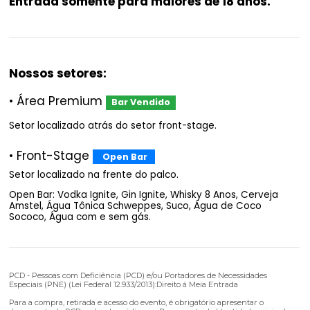
- MC Ryan SP
- MC Davi
- Kayblack
- Luuky
Entrada somente para maiores de 18 ano
Nossos setores:
• Área Premium
Bar Vendido
Setor localizado atrás do setor front-stage.
•
Front-Stage
Open Bar