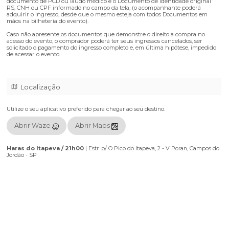
Setor localizado na frente do palco.
Open Bar:
Vodka Ignite, Gin Ignite, Whisky 8 Anos, Cer
Amstel, Água Tônica Schweppes, Suco, Água de Coco
Sococo, Água com e sem gás.
PCD - Pessoas com Deficiência (PCD) e/ou Portadores de Necessidade
Especiais (PNE) (Lei Federal 12.933/2013):Direito á Meia Entrada
Para a compra, retirada e acesso do evento, é obrigatório apresentar o
documento de PCD ou laudo médico e o Documento de Identidade or
RS, CNH ou CPF informado no campo da tela, (o acompanhante pod
adquirir o ingresso, desde que o mesmo esteja com todos Document
mãos na bilheteria do evento).
Caso não apresente os documentos que demonstre o direito a compr
acesso do evento, o comprador poderá ter seus ingressos cancelados, 
solicitado o pagamento do ingresso completo e, em última hipótese, 
de acessar o evento.
Localização