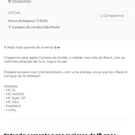
VENDAS ENCERRADAS
DATA
20/06/2025
LOCAL
Compar
Haras do Itapeva / 21h00
Campos do Jordão | São Paulo
A festa mais quente do inverno! ❄️🔥
Chegamos para agitar Campos do Jordão, a cidade mais alta do Brasil,
melhores atrações de funk, trap e house!
Prepare-se para viver o extraordinário, com uma energia única que só o
Campos vai te oferecer!
Atrações
- MC IG
- MC HARIEL