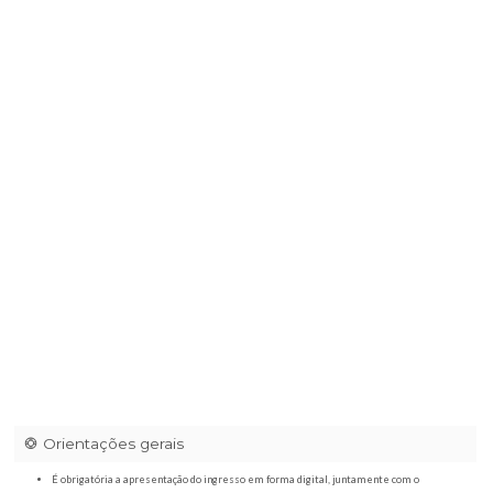
Utilize o seu aplicativo preferido para chegar ao seu destino.
Abrir Waze
Abrir Maps
Haras do Itapeva / 21h00
|
Estr. p/ O Pico do Itapeva, 2 - V Poran,
Jordão - SP