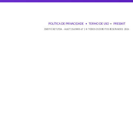
Baixe nos
POLÍTICA DE PRIVACIDADE
•
TE
DUOTICKET LTDA - 46.877.316/0001-67 | © TO