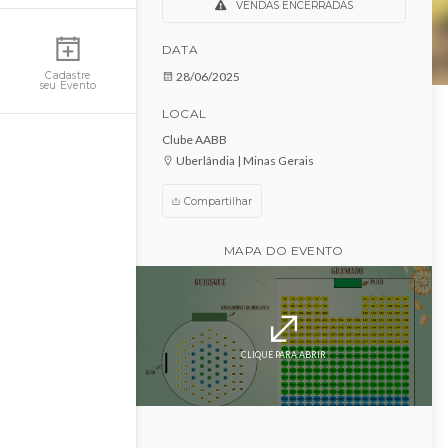
Juninaça - Ibiporã
Minha Conta
VENDAS ENCERRADAS
DATA
28/06/2025
Cadastre
seu Evento
LOCAL
Clube AABB
Uberlândia | Minas Gerais
Compartilhar
MAPA DO EVENTO