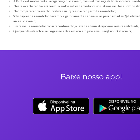
Orientações gerais
É obrigatória a apresentação do ingresso em forma digital
Os Ingressos desta oferta são referentes à Juninaça - Ibiporã
A Duoticket não faz parte da organização do evento, possível
Neste evento não haverá reembolso dos saldos depositados no 
Não comparecer no evento invalida seu ingresso e não permi
Solicitações de reembolso devem obrigatoriamente ser envia
antes do evento;
Em casos de reembolso por arrependimento, a taxa de admini
Qualquer dúvida sobre seu ingresso entre em contato pelo em