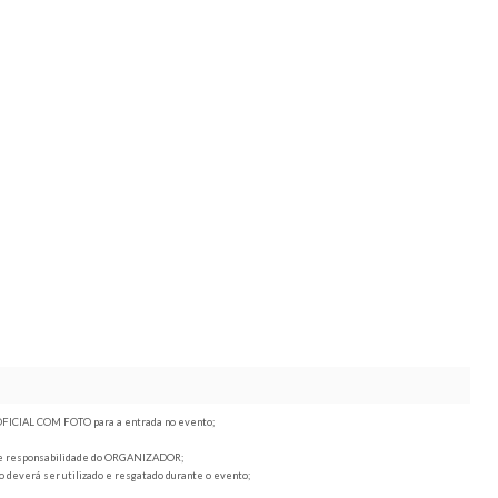
 ao seu destino.
hately - Parque Industrial Cel. Quito Junqueira, Ribeirã