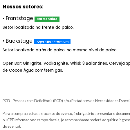
Serão 12h de festival de um jeito que você nunca viu! 
Não economize nas expectativas!
Vintage Culture está de volta a Ribeirão Preto no dia 29/
Entrada somente para maiores de 
Nossos setores:
• Frontstage
Bar Vendido
Setor localizado na frente do palco.
• Backstage
Open Bar Premium
Setor localizado atrás do palco, no mesmo n