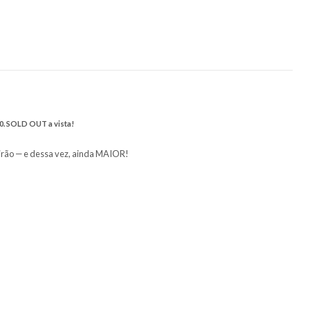
 Preto, a partir das 20h00. SOLD OUT a vista!
nica está de volta a Ribeirão — e dessa vez, ainda MAIOR!