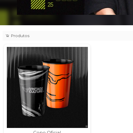
rão
Produtos