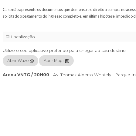
Open Bar:
Gin Ignite, Vodka
Ignite
, Whisk 8 B
de Cocoe Água com/sem gás.
PCD - Pessoas com Deficiência (PCD) e/ou Portadores 
Para a compra, retirada e acesso do evento, é obriga
ou CPF informado no campo da tela, (o acompanhante 
do evento).
Caso não apresente os documentos que demonstre o dir
solicitado o pagamento do ingresso completo e, em últ