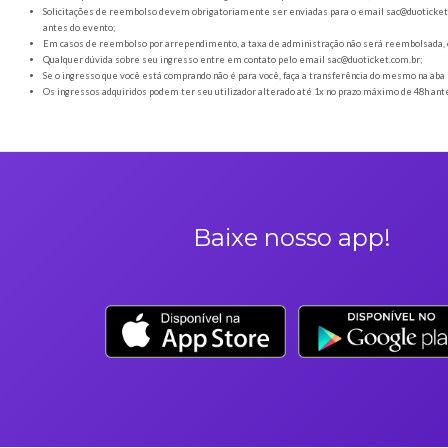
Orientações gerais
É obrigatória a apresentação do ingresso em forma digital
Os Ingressos desta oferta são referentes à Vintage Culture - 
A Duoticket não faz parte da organização do evento, possível