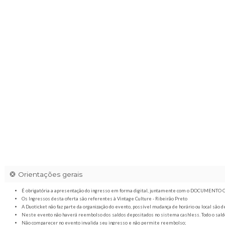
Localização
Utilize o seu aplicativo preferido para chegar
Abrir Waze
Abrir Maps
Arena VNTG / 20H00
|
Av. Thomaz Alberto W