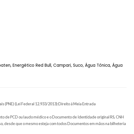

11! 🗓️
18 anos.
ível do palco.