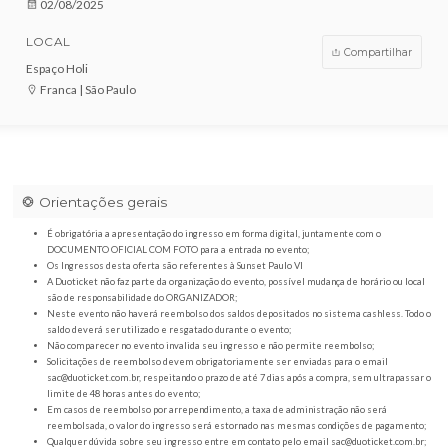
VENDAS ENCERRADAS
DATA
02/08/2025
LOCAL
Compar
Espaço Holi
Franca | São Paulo
Orientações gerais
É obrigatória a apresentação do ingresso em forma digital, juntamente com o
DOCUMENTO OFICIAL COM FOTO para a entrada no evento;
Os Ingressos desta oferta são referentes à Sunset Paulo VI
A Duoticket não faz parte da organização do evento, possível mudança de horár
são de responsabilidade do ORGANIZADOR;