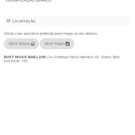
SHOW: HUMORNEJO (SHOW NOVO)
DATA: 07/10
HORA: 20h
LOCAL: RUST MUSIC BAR
*CLASSIFICAÇÃO 16 ANOS
Localização
Utilize o seu aplicativo preferido para chegar ao seu destino.
Abrir Waze
Abrir Maps
RUST MUSIC BAR | 20h
|
Av. Professor Mário Werneck, 50 - Estoril, 
Horizonte - MG