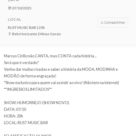
VENDAS ENCERRADAS
DATA
07/10/2025
LOCAL
Compar
RUST MUSIC BAR | 20h
Belo Horizonte | Minas Gerais
Marcus Cirillo não CANTA, mas CONTA cada história...
Será que é verdade?
Venha dar muitas risadas e saber a história da MODA, MODINHA
MODÃO de forma engraçada!
*Show exclusivo para quem vai assistir ao vivo! (Não tem na interne
**INGRESSOS LIMITADOS**