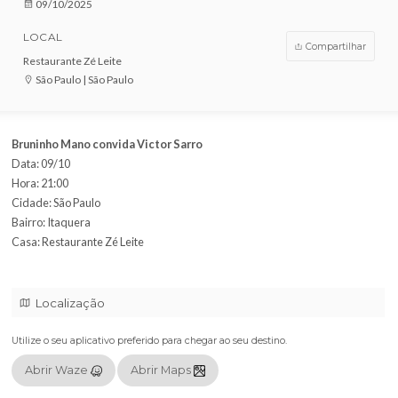
VENDAS ENCERRADAS
DATA
09/10/2025
LOCAL
Compar
Restaurante Zé Leite
São Paulo | São Paulo
Bruninho Mano convida Victor Sarro
Data: 09/10
Hora: 21:00
Cidade: São Paulo
Bairro: Itaquera
Casa: Restaurante Zé Leite