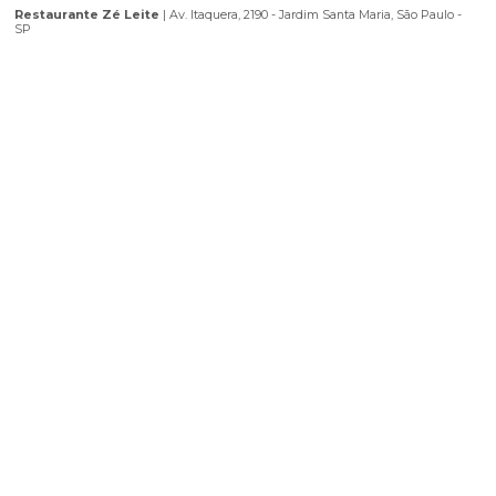
Localização
Utilize o seu aplicativo preferido para chegar ao seu destino.
Abrir Waze
Abrir Maps
Restaurante Zé Leite
|
Av. Itaquera, 2190 - Jardim Santa Maria, São
SP