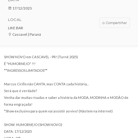
VENDAS ENCERRADAS
DATA
17/12/2025
LOCAL
Compar
LIKE BAR
Cascavel | Paraná
SHOW NOVO em CASCAVEL - PR! (Turnê 2025)
É "HUMORNEJO" !!!
**INGRESSOS LIMITADOS**
Marcus Cirillo não CANTA, mas CONTA cada história...
Será que é verdade?