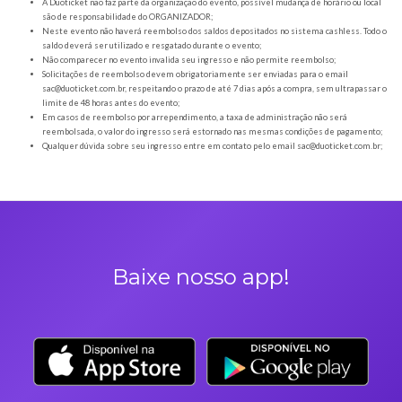
Orientações gerais
É obrigatória a apresentação do ingresso em forma digital, juntamente com o
DOCUMENTO OFICIAL COM FOTO para a entrada no evento;
Os Ingressos desta oferta são referentes à MARCUS CIRILLO EM CASCAVEL –
Novo)
A Duoticket não faz parte da organização do evento, possível mudança de horár
são de responsabilidade do ORGANIZADOR;
Neste evento não haverá reembolso dos saldos depositados no sistema cashl
saldo deverá ser utilizado e resgatado durante o evento;
Não comparecer no evento invalida seu ingresso e não permite reembolso;
Solicitações de reembolso devem obrigatoriamente ser enviadas para o ema
sac@duoticket.com.br
, respeitando o prazo de até 7 dias após a compra, sem u