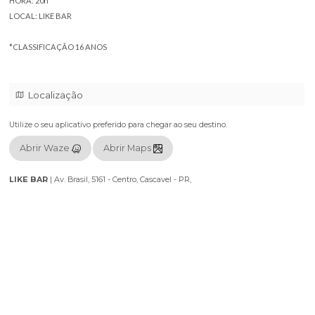
Venha dar muitas risadas e saber a história da MODA, MODINHA e M
forma engraçada!
*Show exclusivo para quem vai assistir ao vivo! (Não tem na internet)
SHOW: HUMORNEJO (SHOW NOVO)
DATA: 17/12/2025
HORA: 20h
LOCAL: LIKE BAR
*CLASSIFICAÇÃO 16 ANOS
Localização
Utilize o seu aplicativo preferido para chegar ao seu destino.
Abrir Waze
Abrir Maps