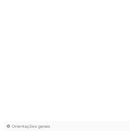
Restaurante O Original
|
Av Comendador Francisco Avelino Maia n