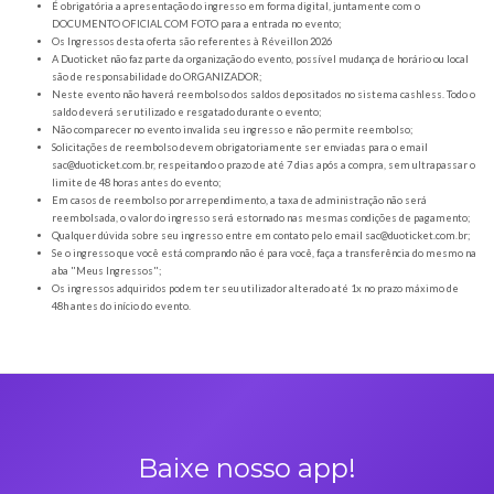
Orientações gerais
É obrigatória a apresentação do ingresso em forma digital, juntamente com o
DOCUMENTO OFICIAL COM FOTO para a entrada no evento;
Os Ingressos desta oferta são referentes à Réveillon 2026
A Duoticket não faz parte da organização do evento, possível mudança de horár
são de responsabilidade do ORGANIZADOR;
Neste evento não haverá reembolso dos saldos depositados no sistema cashl
saldo deverá ser utilizado e resgatado durante o evento;
Não comparecer no evento invalida seu ingresso e não permite reembolso;
Solicitações de reembolso devem obrigatoriamente ser enviadas para o ema
sac@duoticket.com.br
, respeitando o prazo de até 7 dias após a compra, sem u
limite de 48 horas antes do evento;