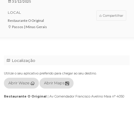
VENDAS ENCERRADAS
DATA
31/12/2025
LOCAL
Compar
Restaurante O Original
Passos | Minas Gerais
Localização
Utilize o seu aplicativo preferido para chegar ao seu destino.
Abrir Waze
Abrir Maps