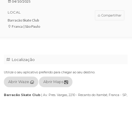
VENDAS ENCERRADAS
DATA
04/10/2025
LOCAL
Compar
Barracão Skate Club
Franca | São Paulo
Localização
Utilize o seu aplicativo preferido para chegar ao seu destino.
Abrir Waze
Abrir Maps