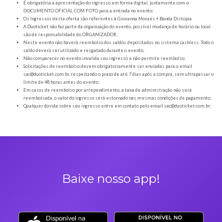
Orientações gerais
É obrigatória a apresentação do ingresso em forma digital, juntamente com o
DOCUMENTO OFICIAL COM FOTO para a entrada no evento;
Os Ingressos desta oferta são referentes à Giovanna Moraes + Banda Distop
A Duoticket não faz parte da organização do evento, possível mudança de horár
são de responsabilidade do ORGANIZADOR;
Neste evento não haverá reembolso dos saldos depositados no sistema cashl
saldo deverá ser utilizado e resgatado durante o evento;
Não comparecer no evento invalida seu ingresso e não permite reembolso;
Solicitações de reembolso devem obrigatoriamente ser enviadas para o ema
sac@duoticket.com.br
, respeitando o prazo de até 7 dias após a compra, sem u
limite de 48 horas antes do evento;