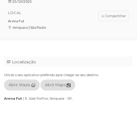
VENDAS ENCERRADAS
DATA
25/10/2025
LOCAL
Compar
Arena Fut
Jeriquara | São Paulo
Localização
Utilize o seu aplicativo preferido para chegar ao seu destino.
Abrir Waze
Abrir Maps