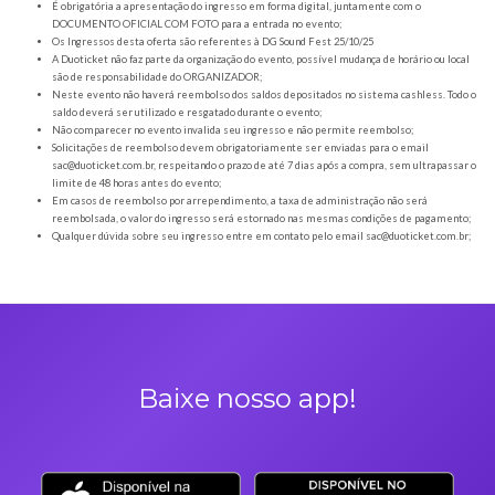
Orientações gerais
É obrigatória a apresentação do ingresso em forma digital, juntamente com o
DOCUMENTO OFICIAL COM FOTO para a entrada no evento;
Os Ingressos desta oferta são referentes à DG Sound Fest 25/10/25
A Duoticket não faz parte da organização do evento, possível mudança de horár
são de responsabilidade do ORGANIZADOR;
Neste evento não haverá reembolso dos saldos depositados no sistema cashl
saldo deverá ser utilizado e resgatado durante o evento;
Não comparecer no evento invalida seu ingresso e não permite reembolso;
Solicitações de reembolso devem obrigatoriamente ser enviadas para o ema
sac@duoticket.com.br
, respeitando o prazo de até 7 dias após a compra, sem u
limite de 48 horas antes do evento;