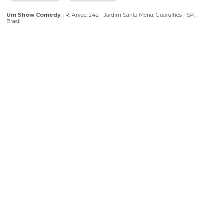
· não é autorizada a entrada após o início do espetáculo.
· classificação indicativa na descrição do evento.
· CLASSIFICAÇÃO INDICATIVA: 12 ANOS, entre 10 e 17 anos s
acompanhados de um responsável legal! (DEPENDENDO DO E
· os ingressos são vendidos por lote promocional, sendo que p
os valores sem aviso prévio.
Localização
Utilize o seu aplicativo preferido para chegar ao seu destino.
Abrir Waze
Abrir Maps
Um Show Comedy
|
R. Anice, 242 - Jardim Santa Mena, Guarulhos - 
Brasil