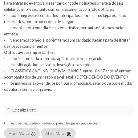
Temos banheiro com acessibilidade.
Cheguem cedo e aproveite nosso cardápio com as melhores porçõ
bebidas.
Dúvidas?
Tem mesa de 5 pessoas? Não temos! Nossas mesas são até 4 pess
o melhor conforto dos clientes.
Sugestão: Compra 3 mesas de 2 pessoas (aproveita e chama mais
amigo), cheguem cedo e escolham uma mesa próxima da outra e 
divertimento!!!
Importante saber:
Para entrar no evento, apresentar o qr code do ingresso na tela do
celular ou impresso, junto com um documento com foto do titular.
· todos ingressos comprados antecipados, as mesas ou lugares 
reservados, porem por ordem de chegada.
· nosso bar de comedia é couvert artistico, portanto não temos 
entrada.
· vendemos comédia, porém temos um cardápio bacana para de
de nossos complementos
Outros avisos importantes: