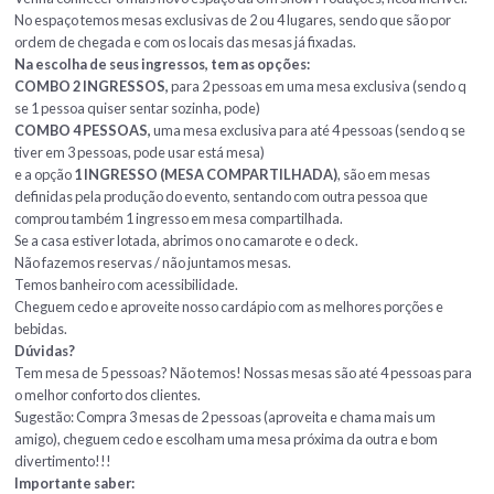
Importante: Não é permitida a entrada após o inicio do show!
Abertura da casa às 19h30 | Showtime às 21h00 (sendo que podem
pequenos atrasos de até 30 min para o inicio do show)
A Um Show Comedy está localizada na Rua Anice, 242 – Jardim Sa
a casa de comédia em Guarulhos / SP.
Venha conhecer o mais novo espaço da Um Show Produções, ficou i
No espaço temos mesas exclusivas de 2 ou 4 lugares, sendo que sã
ordem de chegada e com os locais das mesas já fixadas.
Na escolha de seus ingressos, tem as opções:
COMBO 2 INGRESSOS,
para 2 pessoas em uma mesa exclusiva (
se 1 pessoa quiser sentar sozinha, pode)
COMBO 4 PESSOAS,
uma mesa exclusiva para até 4 pessoas (se
tiver em 3 pessoas, pode usar está mesa)
e a opção
1 INGRESSO (MESA COMPARTILHADA)
, são em mes
definidas pela produção do evento, sentando com outra pessoa q
comprou também 1 ingresso em mesa compartilhada.
Se a casa estiver lotada, abrimos o no camarote e o deck.
Não fazemos reservas / não juntamos mesas.