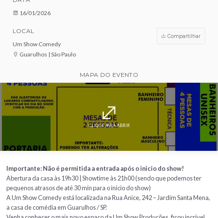
VENDAS ENCERRADAS
DATA
16/01/2026
LOCAL
Compar
Um Show Comedy
Guarulhos | São Paulo
MAPA DO EVENTO
CLIQUE PARA ABRIR