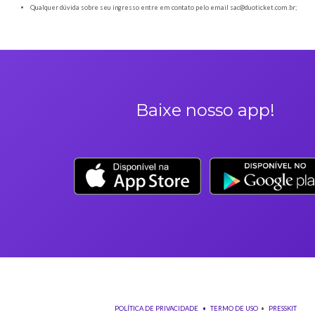
Orientações gerais
É obrigatória a apresentação do ingresso em forma digital
Os Ingressos desta oferta são referentes à SANTO FOLE - AR
A Duoticket não faz parte da organização do evento, possível
Neste evento não haverá reembolso dos saldos depositados no 
Não comparecer no evento invalida seu ingresso e não permi
Solicitações de reembolso devem obrigatoriamente ser envia
antes do evento;
Em casos de reembolso por arrependimento, a taxa de admini
Qualquer dúvida sobre seu ingresso entre em contato pelo em