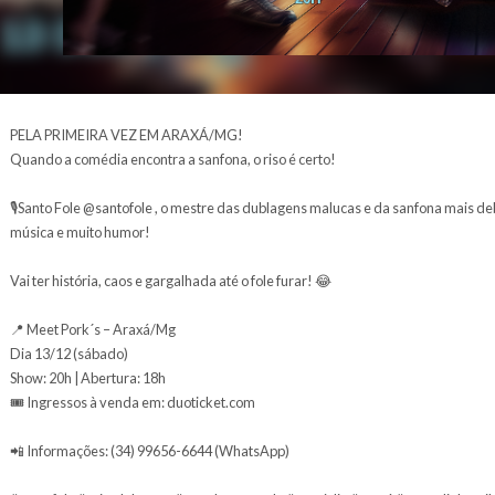
PELA PRIMEIRA VEZ EM ARAXÁ/MG!
Quando a comédia encontra a sanfona, o riso é certo!
🎙️Santo Fole @santofole , o mestre das dublagens mal
música e muito humor!
Vai ter história, caos e gargalhada até o fole furar! 😂
📍 Meet Pork´s – Araxá/Mg