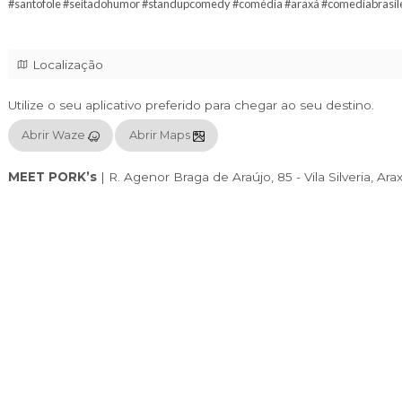
Dia 13/12 (sábado)
Show: 20h | Abertura: 18h
🎟️ Ingressos à venda em: duoticket.com
📲 Informações: (34) 99656-6644 (WhatsApp)
#santofole #seitadohumor #standupcomedy #comédia 
Localização
Utilize o seu aplicativo preferido para chegar
Abrir Waze
Abrir Maps
MEET PORK’s
|
R. Agenor Braga de Araújo, 85