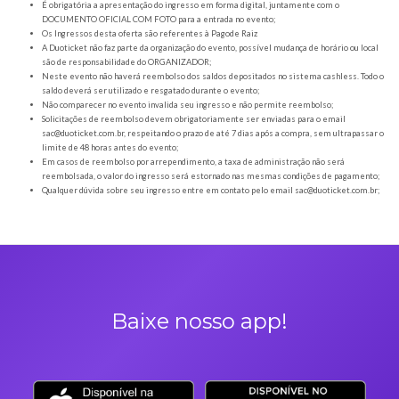
Orientações gerais
É obrigatória a apresentação do ingresso em forma digital, juntamente com o
DOCUMENTO OFICIAL COM FOTO para a entrada no evento;
Os Ingressos desta oferta são referentes à Pagode Raiz
A Duoticket não faz parte da organização do evento, possível mudança de horár
são de responsabilidade do ORGANIZADOR;
Neste evento não haverá reembolso dos saldos depositados no sistema cashl
saldo deverá ser utilizado e resgatado durante o evento;
Não comparecer no evento invalida seu ingresso e não permite reembolso;
Solicitações de reembolso devem obrigatoriamente ser enviadas para o ema
sac@duoticket.com.br
, respeitando o prazo de até 7 dias após a compra, sem u
limite de 48 horas antes do evento;