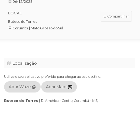
VENDAS ENCERRADAS
DATA
06/12/2025
LOCAL
Compar
Buteco do Torres
Corumbá | Mato Grosso do Sul
Localização
Utilize o seu aplicativo preferido para chegar ao seu destino.
Abrir Waze
Abrir Maps