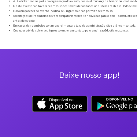
Orientações gerais
É obrigatória a apresentação do ingresso em forma digital
Os Ingressos desta oferta são referentes à Indie Night com 
A Duoticket não faz parte da organização do evento, possível
Neste evento não haverá reembolso dos saldos depositados no 
Não comparecer no evento invalida seu ingresso e não permi
Solicitações de reembolso devem obrigatoriamente ser envia
antes do evento;
Em casos de reembolso por arrependimento, a taxa de admini
Qualquer dúvida sobre seu ingresso entre em contato pelo em