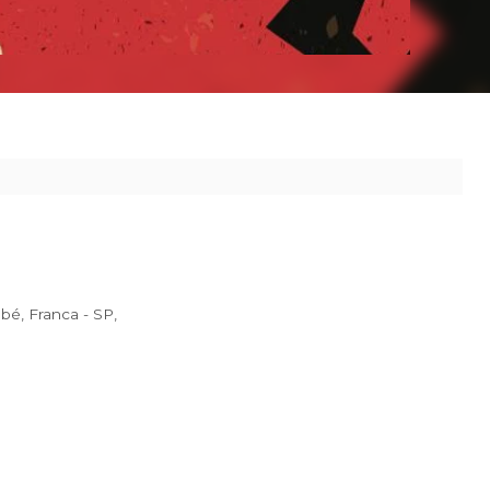
 ao seu destino.
10 - Recanto do Itambé, Franca - SP,