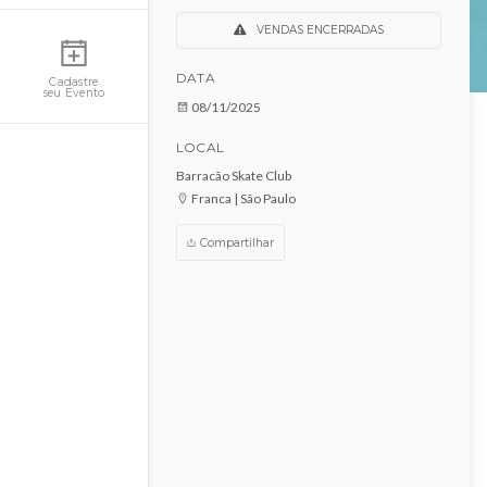
Indie Night com Banda
Moe’s
Minha Conta
VENDAS ENCERRADAS
DATA
Cadastre
seu Evento
08/11/2025
LOCAL
Barracão Skate Club
Franca | São Paulo
Compartilhar