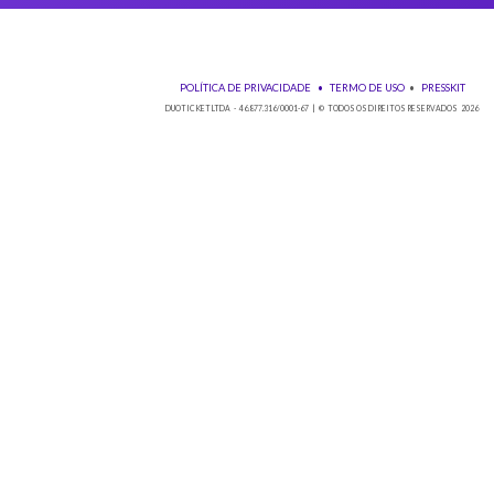
Baixe nos
POLÍTICA DE PRIVACIDADE
•
TE
DUOTICKET LTDA - 46.877.316/0001-67 | © TO