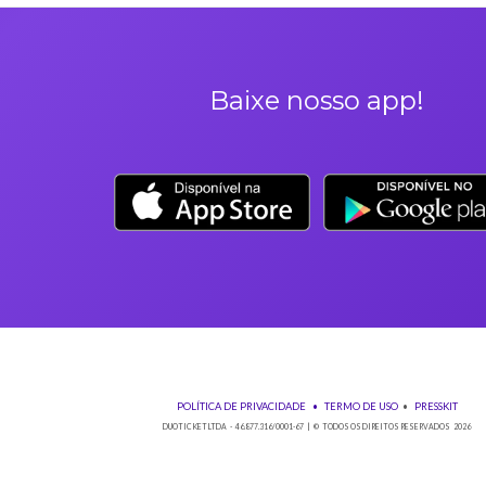
Neste evento não haverá reembolso dos saldos depositados no 
Não comparecer no evento invalida seu ingresso e não permi
Solicitações de reembolso devem obrigatoriamente ser envia
antes do evento;
Em casos de reembolso por arrependimento, a taxa de admini
Qualquer dúvida sobre seu ingresso entre em contato pelo em
Baixe nos