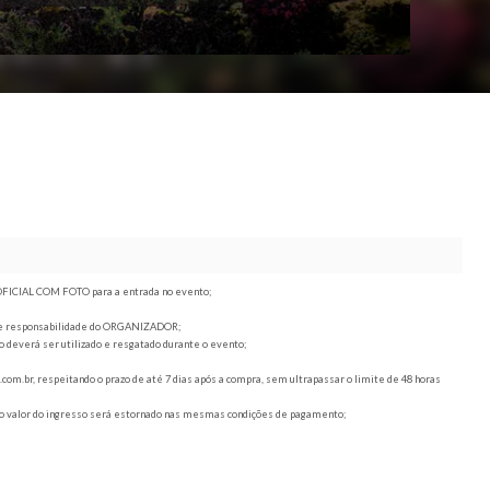
, juntamente com o DOCUMENTO OFICIAL COM FOTO para a entrada no evento;
 mudança de horário ou local são de responsabilidade do ORGANIZADOR;