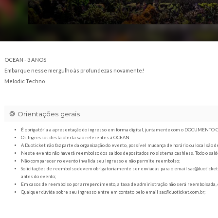
OCEAN - 3 ANOS
Embarque nesse mergulho às profundezas novamente!
Melodic Techno
Orientações gerais
É obrigatória a apresentação do ingresso em forma digital
Os Ingressos desta oferta são referentes à OCEAN
A Duoticket não faz parte da organização do evento, possível