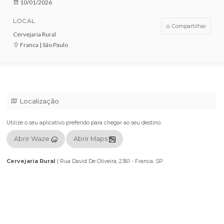
VENDAS ENCERRADAS
DATA
10/01/2026
LOCAL
Compar
Cervejaria Rural
Franca | São Paulo
Localização
Utilize o seu aplicativo preferido para chegar ao seu destino.
Abrir Waze
Abrir Maps