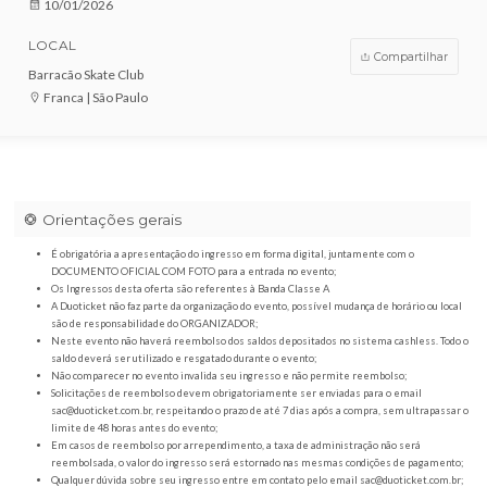
VENDAS ENCERRADAS
DATA
10/01/2026
LOCAL
Compar
Barracão Skate Club
Franca | São Paulo
Orientações gerais
É obrigatória a apresentação do ingresso em forma digital, juntamente com o
DOCUMENTO OFICIAL COM FOTO para a entrada no evento;
Os Ingressos desta oferta são referentes à Banda Classe A
A Duoticket não faz parte da organização do evento, possível mudança de horár
são de responsabilidade do ORGANIZADOR;