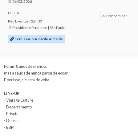
VENDAS ENCERRADAS
DATA
06/03/2026
LOCAL
Compar
Red Eventos / 22h00
Presidente Prudente | São Paulo
Comissário:
Ricardo Almeida
Foram 8 anos de silêncio,
mas a saudade nunca parou de ecoar.
E por isso, ele está de volta…
LINE-UP