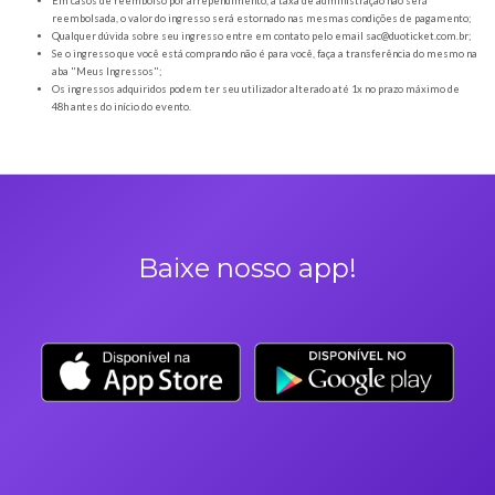
Orientações gerais
É obrigatória a apresentação do ingresso em forma digital, juntamente com o
DOCUMENTO OFICIAL COM FOTO para a entrada no evento;
Os Ingressos desta oferta são referentes à Vintage Culture - P. Prudente
A Duoticket não faz parte da organização do evento, possível mudança de horár
são de responsabilidade do ORGANIZADOR;
Neste evento não haverá reembolso dos saldos depositados no sistema cashl
saldo deverá ser utilizado e resgatado durante o evento;
Não comparecer no evento invalida seu ingresso e não permite reembolso;
Solicitações de reembolso devem obrigatoriamente ser enviadas para o ema
sac@duoticket.com.br
, respeitando o prazo de até 7 dias após a compra, sem u