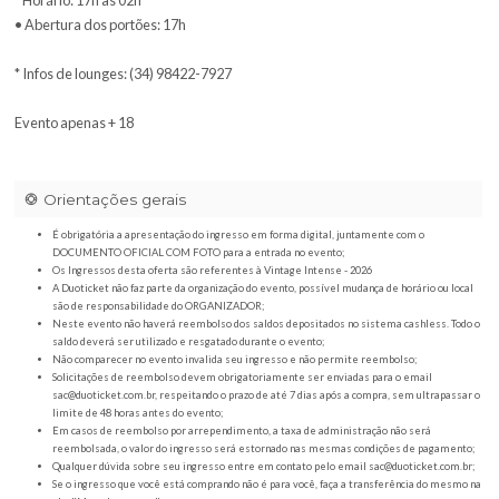
* BACKSTAGE OPEN BAR: Água — Budweiser — Coca - Cola — Ket
Old Par — Schweppes Mixed — Tanqueray
* LINE: Vintage Culture + Doozie + Fancy Inc + Meca + Buja + Arrud
* Horário: 17h às 02h
• Abertura dos portões: 17h
* Infos de lounges: (34) 98422-7927
Evento apenas + 18
Orientações gerais
É obrigatória a apresentação do ingresso em forma digital, juntamente com o
DOCUMENTO OFICIAL COM FOTO para a entrada no evento;
Os Ingressos desta oferta são referentes à Vintage Intense - 2026