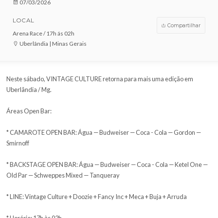
VENDAS ENCERRADAS
DATA
07/03/2026
LOCAL
Compar
Arena Race / 17h ás 02h
Uberlândia | Minas Gerais
Neste sábado, VINTAGE CULTURE retorna para mais uma edição
Uberlândia / Mg.
Áreas Open Bar:
* CAMAROTE OPEN BAR: Água — Budweiser — Coca - Cola — Gor
Smirnoff