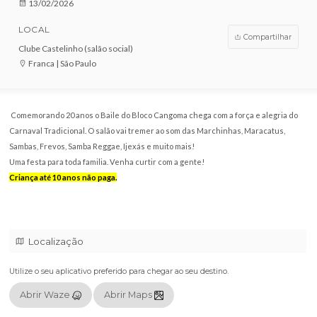
VENDAS ENCERRADAS
DATA
13/02/2026
LOCAL
Compar
Clube Castelinho (salão social)
Franca | São Paulo
Comemorando 20 anos o Baile do Bloco Cangoma chega com a força e al
Carnaval Tradicional. O salão vai tremer ao som das Marchinhas, Marac
Sambas, Frevos, Samba Reggae, Ijexás e muito mais!
Uma festa para toda familia. Venha curtir com a gente!
Criança até 10 anos não paga.