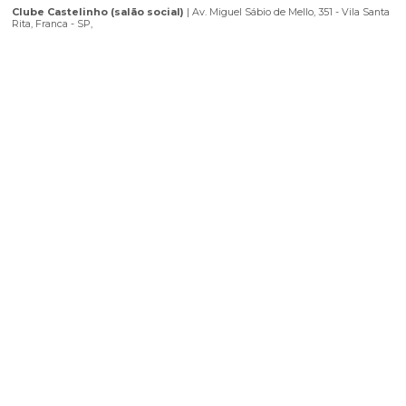
Localização
Utilize o seu aplicativo preferido para chegar ao seu destino.
Abrir Waze
Abrir Maps
Clube Castelinho (salão social)
|
Av. Miguel Sábio de Mello, 351 - 
Rita, Franca - SP,