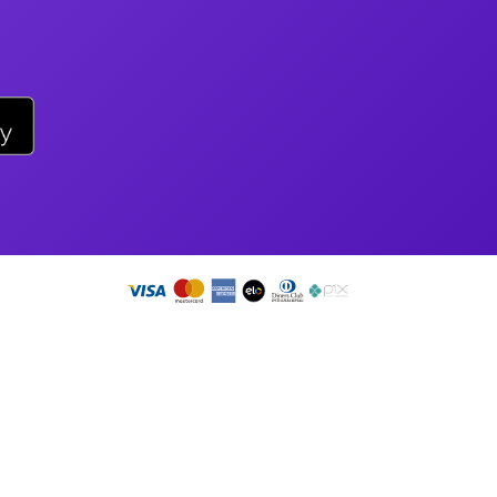
ail
sac@duoticket.com.br
;
so app!