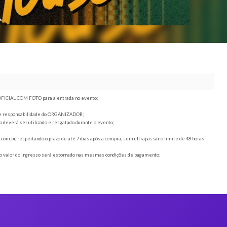
, juntamente com o DOCUMENTO OFICIAL COM FOTO para a entrada no evento;
 mudança de horário ou local são de responsabilidade do ORGANIZADOR;
sistema cashless. Todo o saldo deverá ser utilizado e resgatado durante o evento;
te reembolso;
das para o email
sac@duoticket.com.br
, respeitando o prazo de até 7 dias após a compra,
stração não será reembolsada, o valor do ingresso será estornado nas mesmas condiçõ