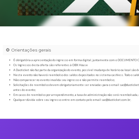
Orientações gerais
É obrigatória a apresentação do ingresso em forma digital
Os Ingressos desta oferta são referentes à DBX House
A Duoticket não faz parte da organização do evento, possível
Neste evento não haverá reembolso dos saldos depositados no 
Não comparecer no evento invalida seu ingresso e não permi
Solicitações de reembolso devem obrigatoriamente ser envia
antes do evento;
Em casos de reembolso por arrependimento, a taxa de admini