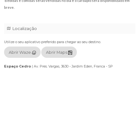
Mesas Classic – conforto e excelente visão
Mesas Experience – mais ao fundo, mantendo a experiência completa
Todos os setores possuem visão privilegiada do palco, garantindo que 
convidado viva esse grande espetáculo de perto.
Prepare-se para uma noite inesquecível, marcada por música, emoção e
estreia de um novo capítulo na história de Priscila & Patrícia.
Turnê Insppiração — feita para tocar o coração.
Bebidas e comidas serão vendidas no dia e o cardápio será disponibili
breve.
Localização
Utilize o seu aplicativo preferido para chegar ao seu destino.
Abrir Waze
Abrir Maps