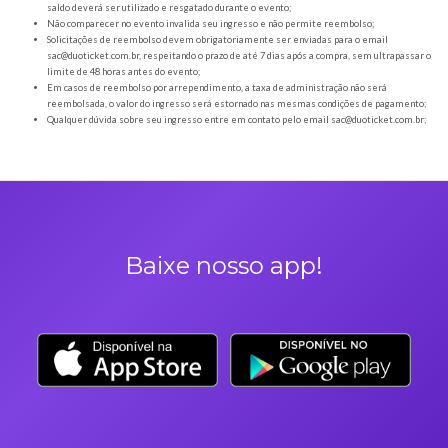
Orientações gerais
É obrigatória a apresentação do ingresso em forma digital, juntamente com o
DOCUMENTO OFICIAL COM FOTO para a entrada no evento;
Os Ingressos desta oferta são referentes à LANÇAMENTO OFICIAL DO DV
INSPIRAÇÃO PRÍSCILA E PATRÍCIA
A Duoticket não faz parte da organização do evento, possível mudança de horár
são de responsabilidade do ORGANIZADOR;
Neste evento não haverá reembolso dos saldos depositados no sistema cashl
saldo deverá ser utilizado e resgatado durante o evento;
Não comparecer no evento invalida seu ingresso e não permite reembolso;
Solicitações de reembolso devem obrigatoriamente ser enviadas para o ema