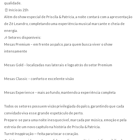
No dia 14 de março de 2026, Franca será palco de um momento especial 
carreira de Priscila & Patrícia: o lançamento oficial do DVD e da Turnê
“Insppiração”, um projeto que traduz emoção, verdade e a essência do s
O evento acontece no Cedro Espaço de Eventos, um ambiente sofisticad
aconchegante e com estrutura completa para receber o público com con
qualidade.
⏰ Início às 21h
Além do show especial de Priscila & Patrícia, a noite contará com a apr
de Zé Leandro, completando uma experiência musical marcante e chei
energia.
🎶 Setores disponíveis:
Mesas Premium – em frente ao palco, para quem busca viver o show
intensamente
Mesas Gold – localizadas nas laterais e logo atrás do setor Premium