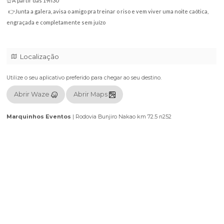
No palco, um trio que não tem dó de fazer você passar vergonha de tanto 
🎤Bruninho Mano chegando com as histórias mais doidas!
💃🏻Nany People entregando TUDO no humor sem filtro!
😎Felipe Mosk daquele jeitão que só ele tem!
📍Ibiúna
📅28 de março
⏰A partir das 19h30
👉Junta a galera, avisa o amigo pra treinar o riso e vem viver uma noite 
engraçada e completamente sem juízo
Localização
Utilize o seu aplicativo preferido para chegar ao seu destino.
Abrir Waze
Abrir Maps
Marquinhos Eventos
|
Rodovia Bunjiro Nakao km 72.5 n252