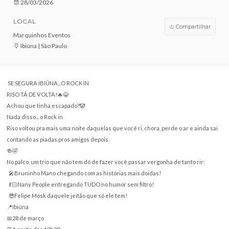
VENDAS ENCERRADAS
DATA
28/03/2026
LOCAL
Compar
Marquinhos Eventos
Ibiúna | São Paulo
SE SEGURA IBIÚNA...O ROCK IN
RISO TÁ DE VOLTA!🔥😂
Achou que tinha escapado?🤡
Nada disso... o Rock in
Riso voltou pra mais uma noite daquelas que você ri, chora, perde o ar e 
contando as piadas pros amigos depois
🍻🤣