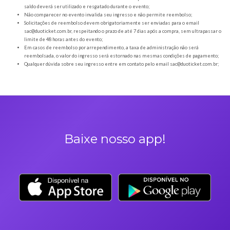
Orientações gerais
É obrigatória a apresentação do ingresso em forma digital, juntamente com o
DOCUMENTO OFICIAL COM FOTO para a entrada no evento;
Os Ingressos desta oferta são referentes à Rock in Riso- ibiúna
A Duoticket não faz parte da organização do evento, possível mudança de horár
são de responsabilidade do ORGANIZADOR;
Neste evento não haverá reembolso dos saldos depositados no sistema cashl
saldo deverá ser utilizado e resgatado durante o evento;
Não comparecer no evento invalida seu ingresso e não permite reembolso;
Solicitações de reembolso devem obrigatoriamente ser enviadas para o ema
sac@duoticket.com.br
, respeitando o prazo de até 7 dias após a compra, sem u
limite de 48 horas antes do evento;
Em casos de reembolso por arrependimento, a taxa de administração não se
reembolsada, o valor do ingresso será estornado nas mesmas condições de 