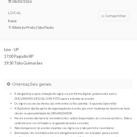
VENDAS ENCERRADAS
DATA
08/03/2026
LOCAL
Compar
Point
Ribeirão Preto | São Paulo
Line - UP
17:00 Pagodin RP
19:30 Túlio Guimarães
Orientações gerais
É obrigatória a apresentação do ingresso em forma digital, juntamente com o