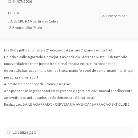
VENDAS ENCERRADAS
DATA
04/07/2026
LOCAL
Compar
JD. SECRETO A partir das 16hrs
Franca | São Paulo
Dia 04 de julho acontece a 2° edição do Agarraiá O grande encontro!!
Unindo o Baile Agarrado, Cervejaria Avenda e o Barracão Skate Club, f
uma verdadeira festa junina tradicional, focada em cultura nordestina,
decoração, barracas, muita comida típica, muito forró pé de serra, quadri
pescaria e diversão!!
Além do melhor chopp de Franca e Região!
Ano passado os ingressos foram esgotados e agora em 2026 não vai ser 