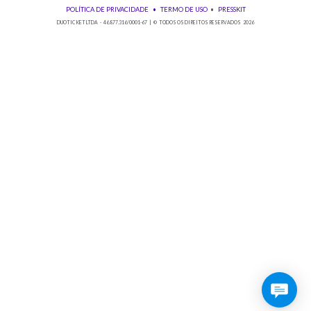
Baixe nosso app!
© 2026 Duoticket
POLÍTICA DE PRIVACIDADE
•
TERMO DE USO
•
PRESSKIT
DUOTICKET LTDA - 46.877.316/0001-67 | © TODOS OS DIREITOS RESERVADOS 2026