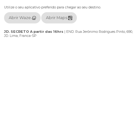
aproveitem os antecipados e não deixem pra última hora!!
Realizaçao: BAILE AGARRADO / CERVEJARIA AVENDA/ BARRACÃO SK
Localização
Utilize o seu aplicativo preferido para chegar ao seu destino.
Abrir Waze
Abrir Maps
JD. SECRETO A partir das 16hrs
|
END. Rua Jerônimo Rodrigues Pi
JD. Lima, Franca-SP