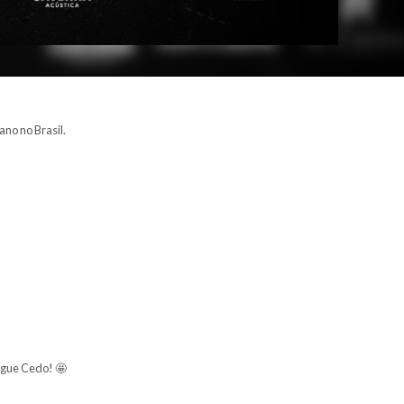
á do Rock!
 roll na melhor época do ano no Brasil.
ro junino" 🤣