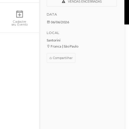
Arraiá do Rock
Minha Conta
VENDAS ENCERRADAS
DATA
06/06/2026
Cadastre
seu Evento
LOCAL
Santorini
Franca | São Paulo
Compartilhar