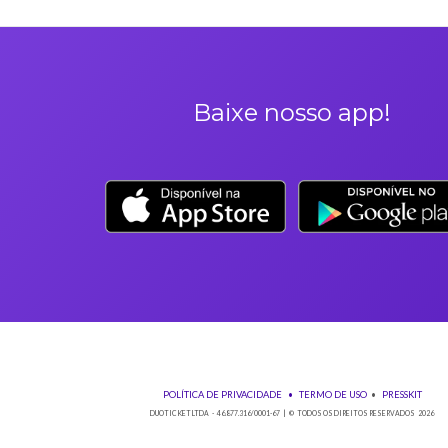
Orientações gerais
É obrigatória a apresentação do ingresso em forma digital
Os Ingressos desta oferta são referentes à Arraiá do Rock
A Duoticket não faz parte da organização do evento, possível
Neste evento não haverá reembolso dos saldos depositados no 
Não comparecer no evento invalida seu ingresso e não permi
Solicitações de reembolso devem obrigatoriamente ser envia
antes do evento;
Em casos de reembolso por arrependimento, a taxa de admini
Qualquer dúvida sobre seu ingresso entre em contato pelo em