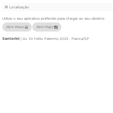
Brinquedo Torto - Tributo Pitty
Dirt Shine - Tributo Nirvana
As Portas se abrem às 20:00h, com a primeira banda 
Localização
Utilize o seu aplicativo preferido para chegar
Abrir Waze
Abrir Maps
Santorini
|
Av. Dr Hélio Palermo 2023 - Fra