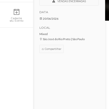
Let's Bora - 20/06
Minha Conta
VENDAS ENCERRADAS
DATA
20/06/2026
Cadastre
seu Evento
LOCAL
Mixed
São José do Rio Preto | São Paulo
Compartilhar