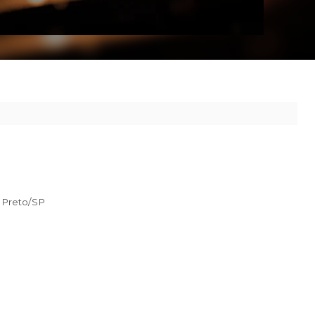
 ao seu destino.
anã, São José do Rio Preto/SP