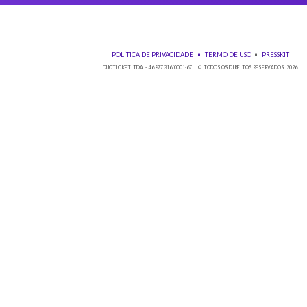
Baixe nos
POLÍTICA DE PRIVACIDADE
•
TE
DUOTICKET LTDA - 46.877.316/0001-67 | © TO