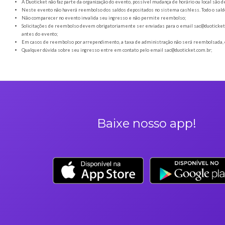
Orientações gerais
É obrigatória a apresentação do ingresso em forma digital
Os Ingressos desta oferta são referentes à Let's Bora - 20/06
A Duoticket não faz parte da organização do evento, possível
Neste evento não haverá reembolso dos saldos depositados no 
Não comparecer no evento invalida seu ingresso e não permi
Solicitações de reembolso devem obrigatoriamente ser envia
antes do evento;
Em casos de reembolso por arrependimento, a taxa de admini
Qualquer dúvida sobre seu ingresso entre em contato pelo em