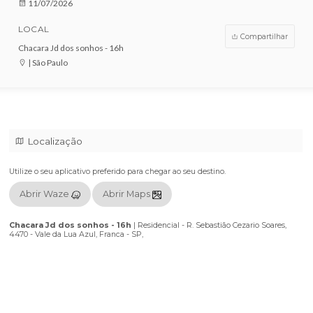
VENDAS ENCERRADAS
DATA
11/07/2026
LOCAL
Compar
Chacara Jd dos sonhos - 16h
| São Paulo
Localização
Utilize o seu aplicativo preferido para chegar ao seu destino.
Abrir Waze
Abrir Maps