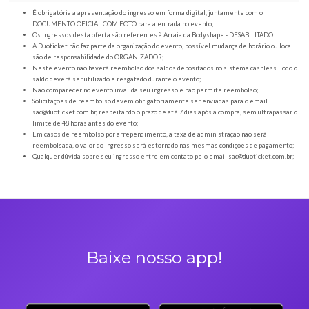
Orientações gerais
É obrigatória a apresentação do ingresso em forma digital, juntamente com o
DOCUMENTO OFICIAL COM FOTO para a entrada no evento;
Os Ingressos desta oferta são referentes à Arraia da Bodyshape - DESABILI
A Duoticket não faz parte da organização do evento, possível mudança de horár
são de responsabilidade do ORGANIZADOR;
Neste evento não haverá reembolso dos saldos depositados no sistema cashl
saldo deverá ser utilizado e resgatado durante o evento;
Não comparecer no evento invalida seu ingresso e não permite reembolso;
Solicitações de reembolso devem obrigatoriamente ser enviadas para o ema
sac@duoticket.com.br
, respeitando o prazo de até 7 dias após a compra, sem u
limite de 48 horas antes do evento;