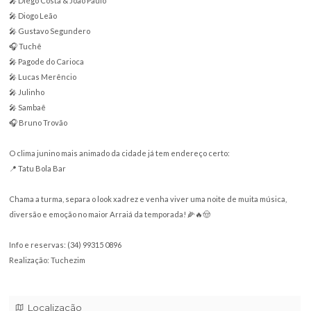
Vai ter moda boa, pagode envolvente, comida típica, correio elegante,
brincadeiras e muita gente bonita vivendo aquela festança junina das 
Sô !!!🔥💃🕺
E no palco, um time de peso:
🎤 Diego Costa & João Paulo
🎤 Diogo Leão
🎤 Gustavo Segundero
🎧 Tuchê
🎤 Pagode do Carioca
🎤 Lucas Merêncio
🎤 Julinho
🎤 Sambaê
🎧 Bruno Trovão
O clima junino mais animado da cidade já tem endereço certo:
📍 Tatu Bola Bar