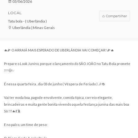
VENDAS ENCERRADAS
DATA
03/06/2026
LOCAL
Compar
Tatu bola - ( Uberlândia )
Uberlândia | Minas Gerais
🔥🌽 O ARRAIÁ MAIS ESPERADO DE UBERLÂNDIA VAI COMEÇAR! 🌽🔥
Prepare o Look Junino, porque o lançamento do SÃO JOÃO no Tatu Bola
!!! 🤠✨
É nessa quarta feira , dia 03 de junho ( Véspera de Feriado ) 🎶🍻