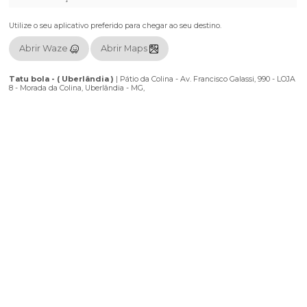
Chama a turma, separa o look xadrez e venha viver uma noite de muita 
diversão e emoção no maior Arraiá da temporada! 🌽🔥🤠
Info e reservas: (34) 99315 0896
Realização: Tuchezim
Localização
Utilize o seu aplicativo preferido para chegar ao seu destino.
Abrir Waze
Abrir Maps
Tatu bola - ( Uberlândia )
|
Pátio da Colina - Av. Francisco Galassi, 
8 - Morada da Colina, Uberlândia - MG,