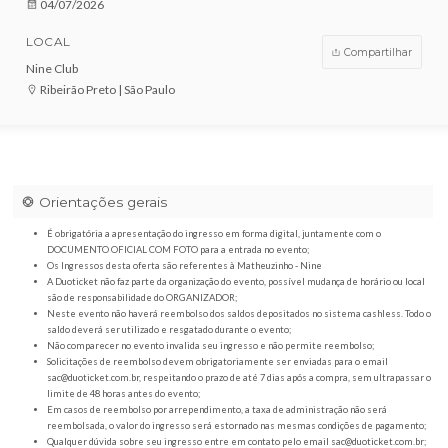
VENDAS ENCERRADAS
DATA
04/07/2026
LOCAL
Compar
Nine Club
Ribeirão Preto | São Paulo
Orientações gerais
É obrigatória a apresentação do ingresso em forma digital, juntamente com o
DOCUMENTO OFICIAL COM FOTO para a entrada no evento;
Os Ingressos desta oferta são referentes à Matheuzinho - Nine
A Duoticket não faz parte da organização do evento, possível mudança de horár
são de responsabilidade do ORGANIZADOR;