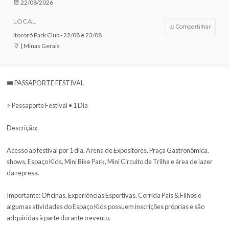
COMPRE AGORA!
DATA
22/08/2026
LOCAL
Compar
Itororó Park Club - 22/08 e 23/08
| Minas Gerais
🎟️ PASSAPORTE FESTIVAL
> Passaporte Festival • 1 Dia
Descrição:
Acesso ao festival por 1 dia, Arena de Expositores, Praça Gastron