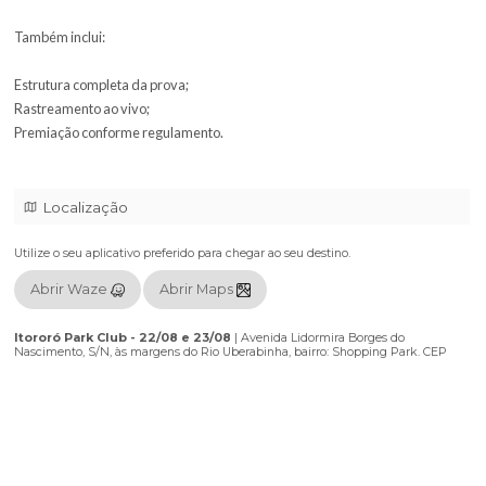
Não é permitido escolher duas competições da mesma modalidade
Corrida + Corrida ou Mountain Bike + Mountain Bike).
A Corrida 5 km e 10 km pertencem à mesma modalidade. Todas a
categorias de Mountain Bike também pertencem à mesma modali
Válido exclusivamente para um único atleta (1 CPF). As duas inscri
pertencem ao mesmo participante e não podem ser transferidas,
compartilhadas ou divididas entre pessoas diferentes.
🌍 PASSAPORTE ARWS BRASIL
Descrição da categoria
Inclui automaticamente o Passaporte Festival para os dois dias +
participação na etapa oficial da ARWS Brasil.
Categorias
ARWS Brasil • 70K