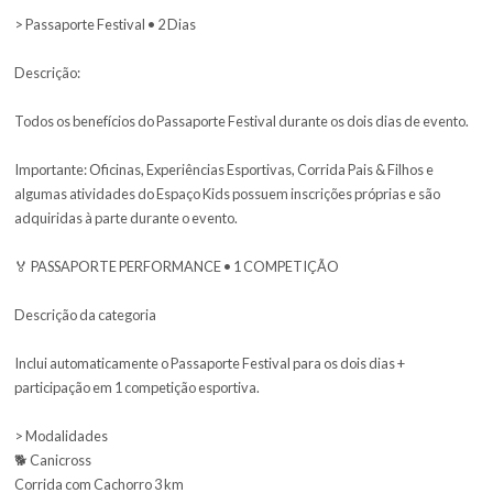
shows, Espaço Kids, Mini Bike Park, Mini Circuito de Trilha e área d
da represa.
Importante: Oficinas, Experiências Esportivas, Corrida Pais & Filho
algumas atividades do Espaço Kids possuem inscrições próprias e
adquiridas à parte durante o evento.
> Passaporte Festival • 2 Dias
Descrição:
Todos os benefícios do Passaporte Festival durante os dois dias d
Importante: Oficinas, Experiências Esportivas, Corrida Pais & Filho
algumas atividades do Espaço Kids possuem inscrições próprias e
adquiridas à parte durante o evento.
🏅 PASSAPORTE PERFORMANCE • 1 COMPETIÇÃO