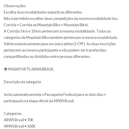
Corrida com cachorro 3 km
🏃 Corrida
Corrida 5 km (kit oficial para as 150 primeiras inscrições gerais da
Corrida 10 km (kit oficial para as 150 primeiras inscrições gerais d
Observação: Escolha apenas uma distância (5 km ou 10 km). As la
acontecem simultaneamente.
🚵 Mountain Bike
Individual E-Bike (18 a 70 anos)
Dupla 80+ (soma da idade dos atletas)
Dupla Feminina (16 a 70 anos)
Dupla Masculina (16 a 80 anos)
Dupla Mista (16 a 80 anos)
Dupla Pró (20 a 50 anos)
Observações
Escolha duas modalidades esportivas diferentes.