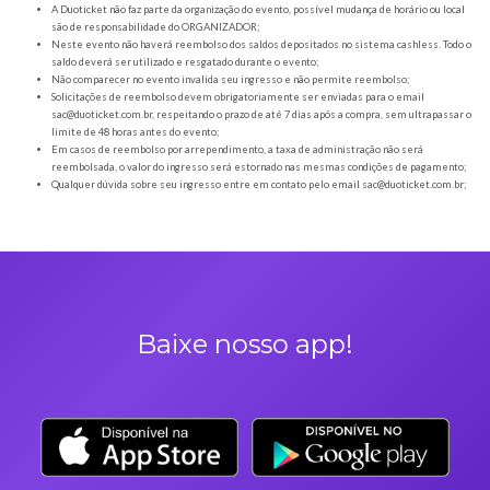
Orientações gerais
É obrigatória a apresentação do ingresso em forma digital, juntamente com o
DOCUMENTO OFICIAL COM FOTO para a entrada no evento;
Os Ingressos desta oferta são referentes à After Winter days
A Duoticket não faz parte da organização do evento, possível mudança de horár
são de responsabilidade do ORGANIZADOR;
Neste evento não haverá reembolso dos saldos depositados no sistema cashl
saldo deverá ser utilizado e resgatado durante o evento;
Não comparecer no evento invalida seu ingresso e não permite reembolso;
Solicitações de reembolso devem obrigatoriamente ser enviadas para o ema
sac@duoticket.com.br
, respeitando o prazo de até 7 dias após a compra, sem u