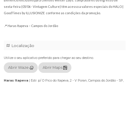
Winter Days em uma edição especial dentro do domo imersivo do HALO
Itapeva.
House music, atmosfera única e um cenário exclusivo nas montanhas 
do Jordão.
Benefício exclusivo para clientes Winter Days: compradores do ingres
sexta-feira (05/06 - Vintagem Culture) têm acesso a valores especiais 
GoodTimes by ILLUSIONIZE conforme as condições da promoção.
📍 Haras Itapeva – Campos do Jordão
Localização
Utilize o seu aplicativo preferido para chegar ao seu destino.
Abrir Waze
Abrir Maps