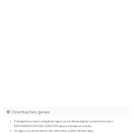
Haras Itapeva
|
Estr. p/ O Pico do Itapeva, 2 - V Poran, Campos do Jor