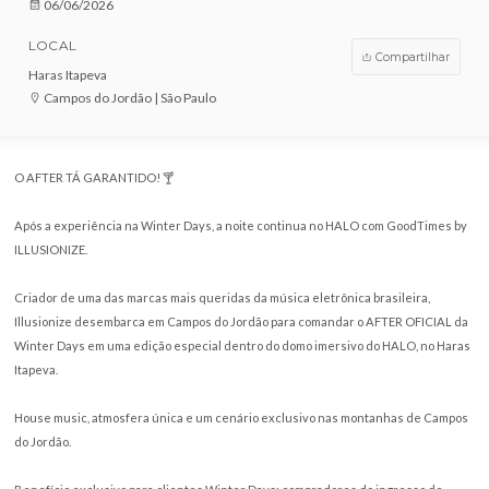
VENDAS ENCERRADAS
DATA
06/06/2026
LOCAL
Compar
Haras Itapeva
Campos do Jordão | São Paulo
O AFTER TÁ GARANTIDO! 🍸
Após a experiência na Winter Days, a noite continua no HALO com Goo
ILLUSIONIZE.
Criador de uma das marcas mais queridas da música eletrônica brasilei
Illusionize desembarca em Campos do Jordão para comandar o AFTER O