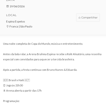
VENDAS ENCERRADAS
DATA
19/06/2026
LOCAL
Compar
Espina Espetos
Franca | São Paulo
Uma noite completa de Copa do Mundo, música e entretenimento.
Antes da bola rolar, a Arena Brahma Espina recebe o Rolê Aleatório, u
especial com convidados para aquecer a torcida brasileira.
Após a partida, a festa continua com Bruno Nunes & Eduarda.