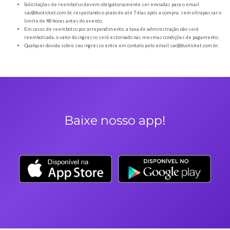
Orientações gerais
É obrigatória a apresentação do ingresso em forma digital, juntamente com o
DOCUMENTO OFICIAL COM FOTO para a entrada no evento;
Os Ingressos desta oferta são referentes à Arena Brahma Espina | Brasil x Ha
Aleatório + Bruno Nunes & Eduarda
A Duoticket não faz parte da organização do evento, possível mudança de horár
são de responsabilidade do ORGANIZADOR;
Neste evento não haverá reembolso dos saldos depositados no sistema cashl
saldo deverá ser utilizado e resgatado durante o evento;
Não comparecer no evento invalida seu ingresso e não permite reembolso;
Solicitações de reembolso devem obrigatoriamente ser enviadas para o ema
sac@duoticket.com.br
, respeitando o prazo de até 7 dias após a compra, sem u
limite de 48 horas antes do evento;