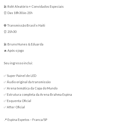
🇧🇷 Brasil x Haiti 🇭🇹
⏰ Jogo às 21h30
🚪 Arena aberta a partir das 17h
Programação:
🎤 Rolê Aleatório + Convidados Especiais
⏰ Das 18h30 às 21h
⚽ Transmissão Brasil x Haiti
⏰ 21h30
🎤 Bruno Nunes & Eduarda
🔥 Após o jogo
Seu ingresso inclui: