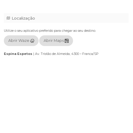
✅ Super Painel de LED
✅ Áudio original da transmissão
✅ Arena temática da Copa do Mundo
✅ Estrutura completa da Arena Brahma Espina
✅ Esquenta Oficial
✅ After Oficial
📍 Espina Espetos – Franca/SP
Localização
Utilize o seu aplicativo preferido para chegar ao seu destino.
Abrir Waze
Abrir Maps