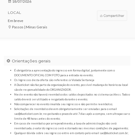
VENDAS ENCERRADAS
DATA
18/07/2026
LOCAL
Compar
Em breve
Passos | Minas Gerais
Orientações gerais
É obrigatória a apresentação do ingresso em forma digital, juntamente com o
DOCUMENTO OFICIAL COM FOTO para a entrada no evento;
Os Ingressos desta oferta são referentes à Violada Sertaneja
A Duoticket não faz parte da organização do evento, possível mudança de horár
são de responsabilidade do ORGANIZADOR;