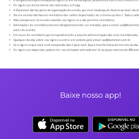
Orientações gerais
É obrigatória a apresentação do ingresso em forma digital
Os Ingressos desta oferta são referentes à A Liga
A Duoticket não faz parte da organização do evento, possível
Neste evento não haverá reembolso dos saldos depositados no 
Não comparecer no evento invalida seu ingresso e não permi
Solicitações de reembolso devem obrigatoriamente ser envia
antes do evento;
Em casos de reembolso por arrependimento, a taxa de admini
Qualquer dúvida sobre seu ingresso entre em contato pelo em
Se o ingresso que você está comprando não é para você, faça 
Os ingressos adquiridos podem ter seu utilizador alterado até 