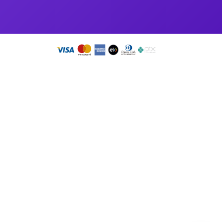
so app!