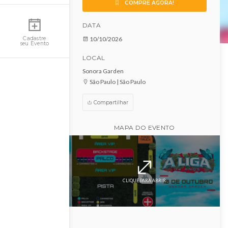
A Liga
Minha Conta
COMPRE AGORA!
DATA
10/10/2026
Cadastre
seu Evento
LOCAL
Sonora Garden
São Paulo | São Paulo
Compartilhar
MAPA DO EVENTO