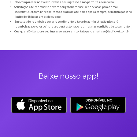
Orientações gerais
É obrigatória a apresentação do ingresso em forma digital, juntamente com o
DOCUMENTO OFICIAL COM FOTO para a entrada no evento;
Os Ingressos desta oferta são referentes à 8 anos Bar do Ademir. Porco á par
A Duoticket não faz parte da organização do evento, possível mudança de horár
são de responsabilidade do ORGANIZADOR;
Neste evento não haverá reembolso dos saldos depositados no sistema cashl
saldo deverá ser utilizado e resgatado durante o evento;
Não comparecer no evento invalida seu ingresso e não permite reembolso;
Solicitações de reembolso devem obrigatoriamente ser enviadas para o ema
sac@duoticket.com.br
, respeitando o prazo de até 7 dias após a compra, sem u
limite de 48 horas antes do evento;
Em casos de reembolso por arrependimento, a taxa de administração não se
reembolsada, o valor do ingresso será estornado nas mesmas condições de 
Qualquer dúvida sobre seu ingresso entre em contato pelo email
sac@duotic