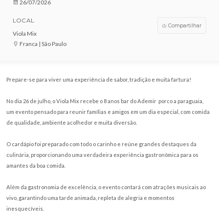
VENDAS ENCERRADAS
DATA
26/07/2026
LOCAL
Compar
Viola Mix
Franca | São Paulo
Prepare-se para viver uma experiência de sabor, tradição e muita fartur
No dia 26 de julho, o Viola Mix recebe o 8 anos bar do Ademir porco a par
um evento pensado para reunir famílias e amigos em um dia especial, c
de qualidade, ambiente acolhedor e muita diversão.
O cardápio foi preparado com todo o carinho e reúne grandes destaque