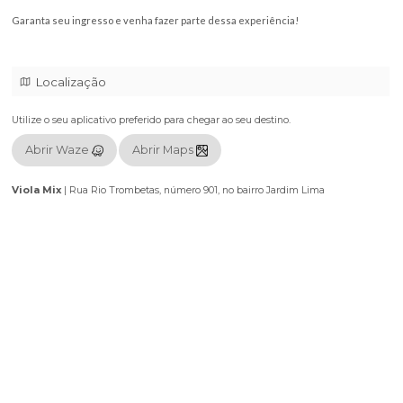
culinária, proporcionando uma verdadeira experiência gastronômica pa
amantes da boa comida.
Além da gastronomia de excelência, o evento contará com atrações mus
vivo, garantindo uma tarde animada, repleta de alegria e momentos
inesquecíveis.
Garanta seu ingresso e venha fazer parte dessa experiência!
Localização
Utilize o seu aplicativo preferido para chegar ao seu destino.
Abrir Waze
Abrir Maps
Viola Mix
|
Rua Rio Trombetas, número 901, no bairro Jardim Lima