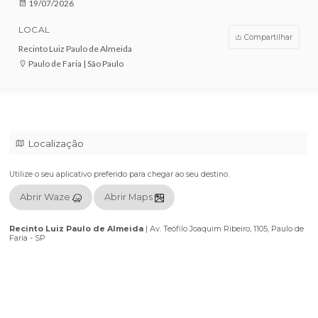
VENDAS ENCERRADAS
DATA
19/07/2026
LOCAL
Compar
Recinto Luiz Paulo de Almeida
Paulo de Faria | São Paulo
Localização
Utilize o seu aplicativo preferido para chegar ao seu destino.
Abrir Waze
Abrir Maps