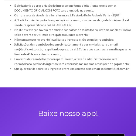
Orientações gerais
É obrigatória a apresentação do ingresso em forma digital, juntamente com o
DOCUMENTO OFICIAL COM FOTO para a entrada no evento;
Os Ingressos desta oferta são referentes à Festa do Peão Paulo de Faria - 19
A Duoticket não faz parte da organização do evento, possível mudança de horár
são de responsabilidade do ORGANIZADOR;
Neste evento não haverá reembolso dos saldos depositados no sistema cashl
saldo deverá ser utilizado e resgatado durante o evento;
Não comparecer no evento invalida seu ingresso e não permite reembolso;
Solicitações de reembolso devem obrigatoriamente ser enviadas para o ema
sac@duoticket.com.br
, respeitando o prazo de até 7 dias após a compra, sem u
limite de 48 horas antes do evento;