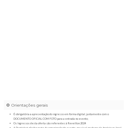
Tulum Gastrobar Franca
|
Avenida Champagnat, 2102 Jardim Venez
Centro, Franca - SP,