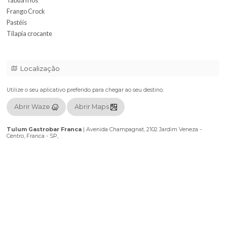
Chopp Heineken
All inclusive food
Mini burguer
Bolinho carne panela
Tábua frios
Frango Crock
Pastéis
Tilapia crocante
Localização
Utilize o seu aplicativo preferido para chegar ao seu destino.
Abrir Waze
Abrir Maps