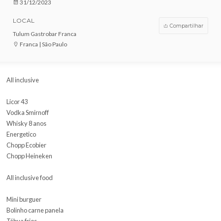
VENDAS ENCERRADAS
DATA
31/12/2023
LOCAL
Compar
Tulum Gastrobar Franca
Franca | São Paulo
All inclusive
Licor 43
Vodka Smirnoff
Whisky 8 anos
Energetico
Chopp Ecobier