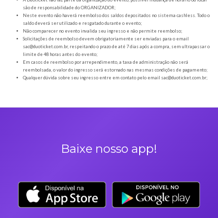
Orientações gerais
É obrigatória a apresentação do ingresso em forma digital, juntamente com o
DOCUMENTO OFICIAL COM FOTO para a entrada no evento;
Os Ingressos desta oferta são referentes à Reveillon 2024
A Duoticket não faz parte da organização do evento, possível mudança de horár
são de responsabilidade do ORGANIZADOR;
Neste evento não haverá reembolso dos saldos depositados no sistema cashl
saldo deverá ser utilizado e resgatado durante o evento;
Não comparecer no evento invalida seu ingresso e não permite reembolso;
Solicitações de reembolso devem obrigatoriamente ser enviadas para o ema
sac@duoticket.com.br
, respeitando o prazo de até 7 dias após a compra, sem u
limite de 48 horas antes do evento;