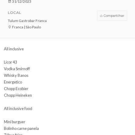
VENDAS ENCERRADAS
DATA
31/12/2023
LOCAL
Compar
Tulum Gastrobar Franca
Franca | São Paulo
All inclusive
Licor 43
Vodka Smirnoff
Whisky 8 anos
Energetico
Chopp Ecobier