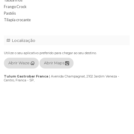
Chopp Heineken
All inclusive food
Mini burguer
Bolinho carne panela
Tábua frios
Frango Crock
Pastéis
Tilapia crocante
Localização
Utilize o seu aplicativo preferido para chegar ao seu destino.
Abrir Waze
Abrir Maps