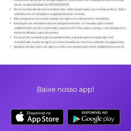
Orientações gerais
É obrigatória a apresentação do ingresso em forma digital, juntamente com o
DOCUMENTO OFICIAL COM FOTO para a entrada no evento;
Os Ingressos desta oferta são referentes à Reveillon 2024
A Duoticket não faz parte da organização do evento, possível mudança de horár
são de responsabilidade do ORGANIZADOR;
Neste evento não haverá reembolso dos saldos depositados no sistema cashl
saldo deverá ser utilizado e resgatado durante o evento;
Não comparecer no evento invalida seu ingresso e não permite reembolso;
Solicitações de reembolso devem obrigatoriamente ser enviadas para o ema
sac@duoticket.com.br
, respeitando o prazo de até 7 dias após a compra, sem u
limite de 48 horas antes do evento;