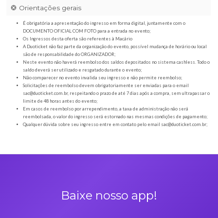
Orientações gerais
É obrigatória a apresentação do ingresso em forma digital, juntamente com o
DOCUMENTO OFICIAL COM FOTO para a entrada no evento;
Os Ingressos desta oferta são referentes à Macário
A Duoticket não faz parte da organização do evento, possível mudança de horár
são de responsabilidade do ORGANIZADOR;
Neste evento não haverá reembolso dos saldos depositados no sistema cashl
saldo deverá ser utilizado e resgatado durante o evento;
Não comparecer no evento invalida seu ingresso e não permite reembolso;
Solicitações de reembolso devem obrigatoriamente ser enviadas para o ema