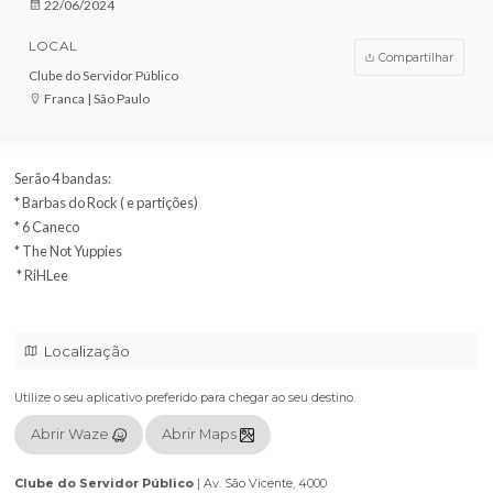
VENDAS ENCERRADAS
DATA
22/06/2024
LOCAL
Compar
Clube do Servidor Público
Franca | São Paulo
Serão 4 bandas:
* Barbas do Rock ( e partições)
* 6 Caneco
* The Not Yuppies
⁠* RiHLee