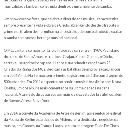
experimentação muito bem-vinda, em seu novo show “Ciclo”. O art
ao palco do Villa Eventos, em Franca-SP, no dia 19 de outubro às 22
Acompanhado por Ed Trombone, DJ DanDan e Ricardo Rabelo, Cr
anseia por dividir com o público a potência de passar por todos os 
sem perder a raiz do hip hop, sempre com o rap como uma espinha
de todas as forças que são presentes na sua carreira, com uma
musicalidade também construída dentro de um ambiente de samb
Um show coeso e forte, que celebra a diversidade musical, caracte
sempre presente na vida e obra de Criolo, abrangendo desde o tra
grime e drill, além de mergulhar na ancestralidade com o afrobeat 
o samba como nossa herança musical nacional.
O MC, cantor e compositor Criolo iniciou sua carreira em 1989. Pau
do bairro de Santo Amaro e criado no Grajaú, Kleber Gomes, o Crio
escreveu seu primeiro rap aos 11 anos e sua primeira canção aos 2
Criador da Rinha dos MCs, dedicada às batalhas de improvisação,