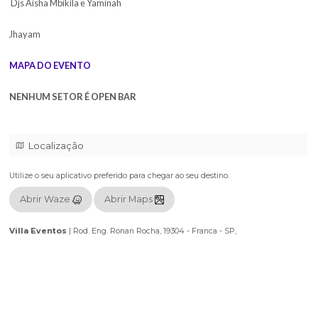
Detalhes do evento:
Data: 19/10/2024
Horário: 22 horas
Espaço: Villa Eventos Endereço: Rod. Eng. Ronan Rocha, 19304 - Fra
14404-080
Programação:
Dj Gab
Marinho Mc
Matuto S.A.