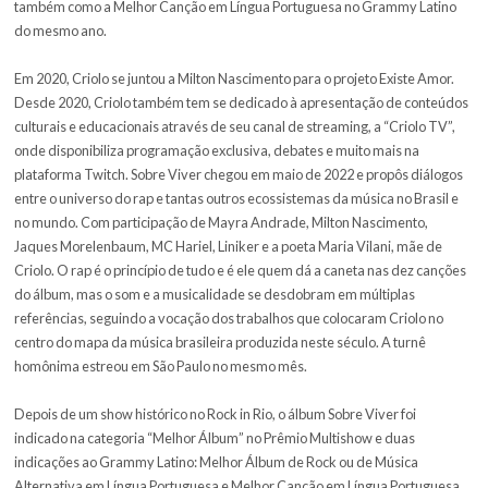
Em 2018, Criolo se juntou a Mano Brown para uma turnê que deixou
empolgados. Também lançou um single inédito, “Boca de Lobo”, ju
clipe cinematográfico que trouxe uma retrospectiva e uma reflexão 
Atualmente o clipe, dirigido por Denis Cisma e indicado ao 20º G
Latino na categoria geral de Melhor Vídeo Musical em Versão Curt
com quase 4 milhões de visualizações. Em fevereiro de 2019, o la
do projeto Etérea veio acompanhado de uma nova música contra 
transfobia no Brasil e de um clipe e documentário, protagonizado p
performers de coletivos LGBTQIA+ brasileiros. O clipe com direçã
Inoue e Gabriel Dietrich e o minidoc dirigido por Pedro Inoue e Tin
circularam em diversos festivais de cinema pelo mundo. Etérea di
também como a Melhor Canção em Língua Portuguesa no Grammy
do mesmo ano.
Em 2020, Criolo se juntou a Milton Nascimento para o projeto Exist
Desde 2020, Criolo também tem se dedicado à apresentação de 