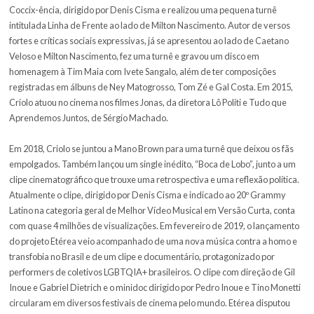
em 2006 Ainda Há Tempo, seu primeiro registro em estúdio com t
500 unidades. Em 2011 despontou no cenário musical brasileiro c
Orelha, um dos álbuns mais comentados da última década na cen
nacional. A turnê do disco passou por mais de dez estados brasilei
de Buenos Aires e Nova York.
Em 2014, a convite da Academia de Artes de Berlim, apresentou o 
da Poesia de Berlim e participou do Midem, feira dedicada a negóc
música, em Cannes, na França. Lançou o curta-metragem Duas De
Coccix-ência, dirigido por Denis Cisma e realizou uma pequena tu
intitulada Linha de Frente ao lado de Milton Nascimento. Autor de 
fortes e críticas sociais expressivas, já se apresentou ao lado de C
Veloso e Milton Nascimento, fez uma turnê e gravou um disco em
homenagem à Tim Maia com Ivete Sangalo, além de ter composiç
registradas em álbuns de Ney Matogrosso, Tom Zé e Gal Costa. E
Criolo atuou no cinema nos filmes Jonas, da diretora Lô Politi e Tu
Aprendemos Juntos, de Sérgio Machado.