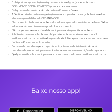
Villa Eventos
|
Rod. Eng. Ronan Rocha, 19304 - Franca - SP,