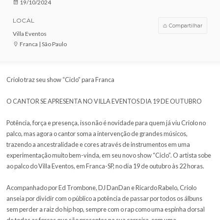
VENDAS ENCERRADAS
DATA
19/10/2024
LOCAL
Compar
Villa Eventos
Franca | São Paulo
Criolo traz seu show “Ciclo” para Franca
O CANTOR SE APRESENTA NO VILLA EVENTOS DIA 19 DE OU
Potência, força e presença, isso não é novidade para quem já viu Cr
palco, mas agora o cantor soma a intervenção de grandes músicos
trazendo a ancestralidade e cores através de instrumentos em u