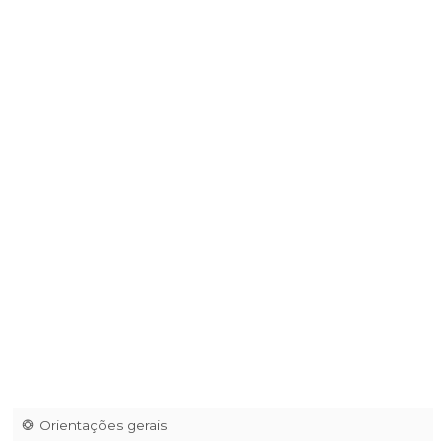
Febem
Criolo
Djs Aisha Mbikila e Yaminah
Jhayam
MAPA DO EVENTO
NENHUM SETOR É OPEN BAR
Localização
Utilize o seu aplicativo preferido para chegar ao seu destino.
Abrir Waze
Abrir Maps