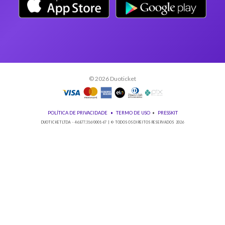
Orientações gerais
É obrigatória a apresentação do ingresso em forma digital, juntamente com o
DOCUMENTO OFICIAL COM FOTO para a entrada no evento;
Os Ingressos desta oferta são referentes à Criolo em Franca
A Duoticket não faz parte da organização do evento, possível mudança de horár
são de responsabilidade do ORGANIZADOR;
Neste evento não haverá reembolso dos saldos depositados no sistema cashl
saldo deverá ser utilizado e resgatado durante o evento;
Não comparecer no evento invalida seu ingresso e não permite reembolso;
Solicitações de reembolso devem obrigatoriamente ser enviadas para o ema
sac@duoticket.com.br
, respeitando o prazo de até 7 dias após a compra, sem u