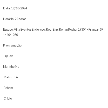
um show memorável e com participação do Planet Hemp no Palco 
Após ser indicado em duas categorias no Grammy Latino 2023, ve
primeira vez a premiação na categoria Melhor Interpretação Urba
Língua Portuguesa, com “Distopia”, Planet Hemp & Criolo.
Criolo já começa 2024 com o pé direito, dando uma nova represen
canção “Lindo Lago do Amor”, concedida na voz de Gonzaguinha, 
Viver Gonzaguinha do Sambista Sombrinha. Criolo ainda participou
carnaval de São Paulo, o cantor foi um dos homenageados que se
apresentaram no desfile do bloco Acadêmicos do Baixo Augusta.
Criolo vai mostrar que o hip hop é uma árvore muito maior, e vai a
para a nova geração o que essa árvore tem a oferecer, através da 
rap e vertentes do hip hop. Tudo isso, visitando não apenas os suc
artista, mas apresentando novidades sonoras, mostrando os
encantamentos que a música preta brasileira é capaz de expandir.