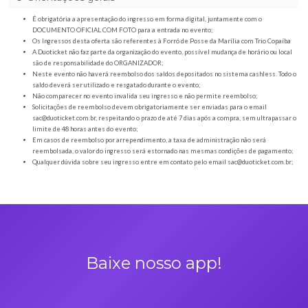
Orientações gerais
É obrigatória a apresentação do ingresso em forma digital, juntamente com o
DOCUMENTO OFICIAL COM FOTO para a entrada no evento;
Os Ingressos desta oferta são referentes à Forró de Posse da Marília com Tr
A Duoticket não faz parte da organização do evento, possível mudança de horár
são de responsabilidade do ORGANIZADOR;
Neste evento não haverá reembolso dos saldos depositados no sistema cashl
saldo deverá ser utilizado e resgatado durante o evento;
Não comparecer no evento invalida seu ingresso e não permite reembolso;
Solicitações de reembolso devem obrigatoriamente ser enviadas para o ema
sac@duoticket.com.br
, respeitando o prazo de até 7 dias após a compra, sem u