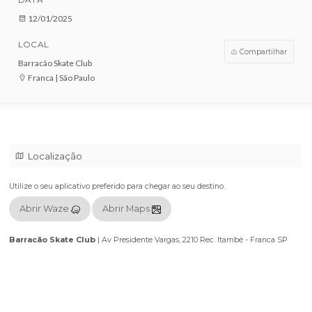
VENDAS ENCERRADAS
DATA
12/01/2025
LOCAL
Compar
Barracão Skate Club
Franca | São Paulo
Localização
Utilize o seu aplicativo preferido para chegar ao seu destino.
Abrir Waze
Abrir Maps