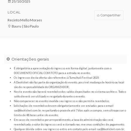
VENDAS ENCERRADAS
DATA
25/10/2025
LOCAL
Compar
Recinto Mello Moraes
Bauru | São Paulo
Orientações gerais
É obrigatória a apresentação do ingresso em forma digital, juntamente com o
DOCUMENTO OFICIAL COM FOTO para a entrada no evento;
Os Ingressos desta oferta são referentes à Tumultuô Festival 2025
A Duoticket não faz parte da organização do evento, possível mudança de horár
são de responsabilidade do ORGANIZADOR;