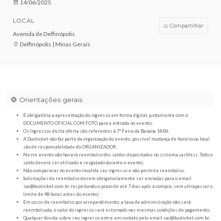
VENDAS ENCERRADAS
DATA
14/06/2025
LOCAL
Compar
Avenida de Delfinópolis
Delfinópolis | Minas Gerais
Orientações gerais
É obrigatória a apresentação do ingresso em forma digital, juntamente com o
DOCUMENTO OFICIAL COM FOTO para a entrada no evento;
Os Ingressos desta oferta são referentes à 7ª Feira da Banana 14/06
A Duoticket não faz parte da organização do evento, possível mudança de horár
são de responsabilidade do ORGANIZADOR;