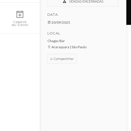
Mega Farra
Minha Conta
VENDAS ENCERRADAS
DATA
20/09/2025
Cadastre
seu Evento
LOCAL
Chagas Bar
Araraquara | São Paulo
Compartilhar