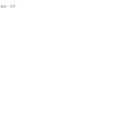
 ao seu destino.
dim Arco-Iris, Araraquara - SP,