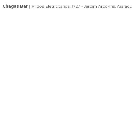
Localização
Utilize o seu aplicativo preferido para chegar
Abrir Waze
Abrir Maps
Chagas Bar
|
R. dos Eletricitários, 1727 - Jar