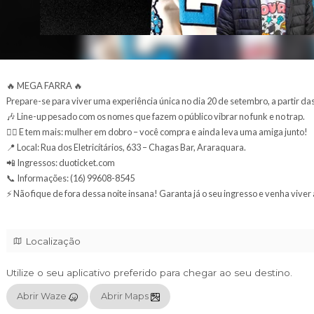
🔥
MEGA FARRA
🔥
Prepare-se para viver uma experiência única no dia 20 
🎶
Line-up
pesado com os nomes que fazem o público vi
👯‍♀️
E tem mais: mulher em dobro
– voc
ê compra e ainda
📍
Local: Rua dos
Eletricítários
, 633
– Chagas Bar, Arar
📲
Ingressos: duoticket.com
📞
Informações: (16) 99608-8545
⚡
Não fique de fora dessa noite insana! Garanta já o seu