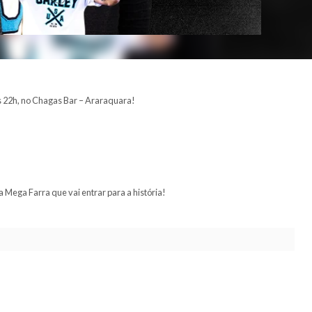
de setembro, a partir das 22h, no Chagas Bar
– Araraquara!
brar no funk e no
trap
.
 leva uma amiga junto!
aquara.
 ingresso e venha viver a Mega Farra que vai entrar para a história!