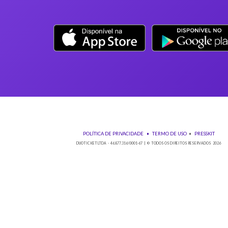
A Duoticket não faz parte da organização do evento, possível
Neste evento não haverá reembolso dos saldos depositados no 
Não comparecer no evento invalida seu ingresso e não permi
Solicitações de reembolso devem obrigatoriamente ser envia
antes do evento;
Em casos de reembolso por arrependimento, a taxa de admini
Qualquer dúvida sobre seu ingresso entre em contato pelo em
Baixe nos