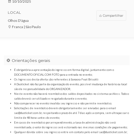
VENDAS ENCERRADAS
DATA
10/10/2025
LOCAL
Compar
Olhos D'água
Franca | São Paulo
Orientações gerais
É obrigatória a apresentação do ingresso em forma digital, juntamente com o
DOCUMENTO OFICIAL COM FOTO para a entrada no evento;
Os Ingressos desta oferta são referentes à Sonoora Feat Brisotti
A Duoticket não faz parte da organização do evento, possível mudança de horár
são de responsabilidade do ORGANIZADOR;